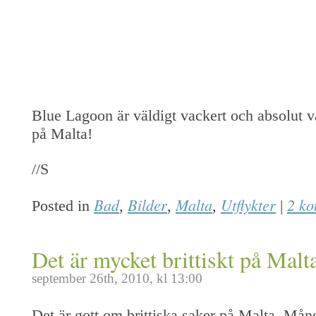
Blue Lagoon är väldigt vackert och absolut v
på Malta!
//S
Bad
Bilder
Malta
Utflykter
2 k
Posted in
,
,
,
|
Det är mycket brittiskt på Malt
september 26th, 2010, kl 13:00
Det är gott om brittiska saker på Malta. Må