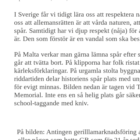
I Sverige får vi tidigt lära oss att respektera n
oss att allemansrätten är att vårda naturen, at
spår. Samtidigt har vi djup respekt (nåja) fö
är. Den som förstör är en vandal som ska bes
På Malta verkar man gärna lämna spår efter s
går att tvätta bort. På klipporna har folk rist
kärleksförklaringar. På urgamla stolta byggn
riddartiden delar historiens spår plats med u
för evigt minnas. Bilden nedan är tagen vid 
Memorial. Inte ens en så helig plats går säke
school-taggande med kniv.
På bilden: Antingen gerilllamarknadsföring a
eller någon som hette GB som för 21 år seda