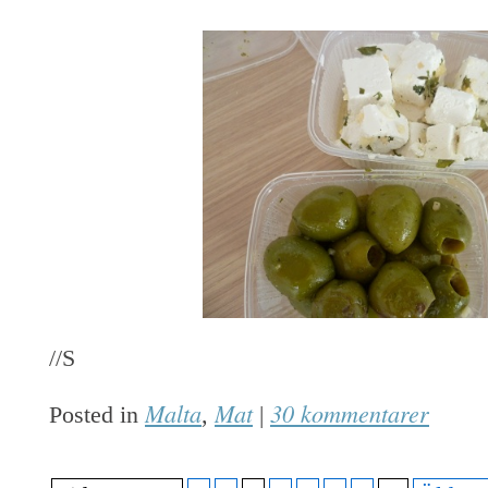
//S
Malta
Mat
30 kommentarer
Posted in
,
|