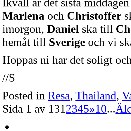
Ikväll är det sista middage
Marlena
och
Christoffer
sk
imorgon,
Daniel
ska till
Ch
hemåt till
Sverige
och vi sk
Hoppas ni har det soligt och
//S
Posted in
Resa
,
Thailand
,
V
Sida 1 av 13
1
2
3
4
5
»
10
...
Äld