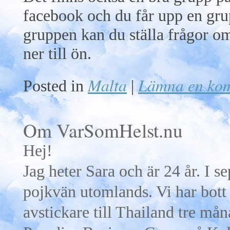
facebook och du får upp en gru
gruppen kan du ställa frågor om 
ner till ön.
Malta
Lämna en ko
Posted in
|
Om VarSomHelst.nu
Hej!
Jag heter Sara och är 24 år. I 
pojkvän utomlands. Vi har bott 
avstickare till Thailand tre må