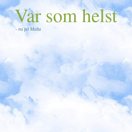
Var som helst
- nu på Malta