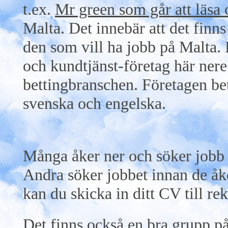
t.ex.
Mr green som går att läsa
Malta. Det innebär att det finn
den som vill ha jobb på Malta. 
och kundtjänst-företag här nere
bettingbranschen. Företagen be
svenska och engelska.
Många åker ner och söker jobb p
Andra söker jobbet innan de åk
kan du skicka in ditt CV till r
Det finns också en bra grupp p