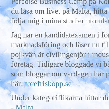
Paradise Business Camp på Ko
du läsa om livet på Malta, hitt
följa mig i mina studier utomla
Jag har en kandidatexamen i f
marknadsföring och läser nu til
pojkvän är civilingenjör i indu
företag. Tidigare bloggade vi b
som bloggar om vardagen här p
här:
torefriskopp.se
Under kategoriflikarna hittar d
-
Malta