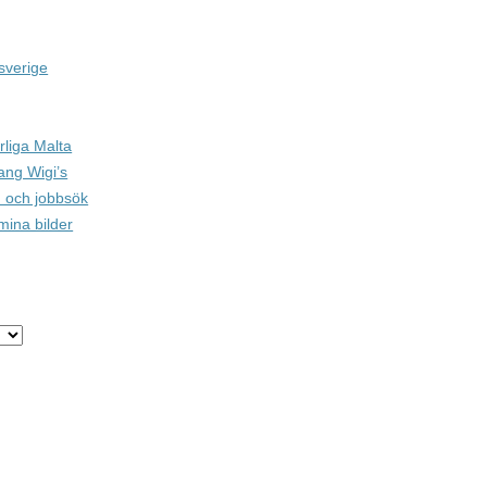
sverige
rliga Malta
ang Wigi’s
 och jobbsök
mina bilder