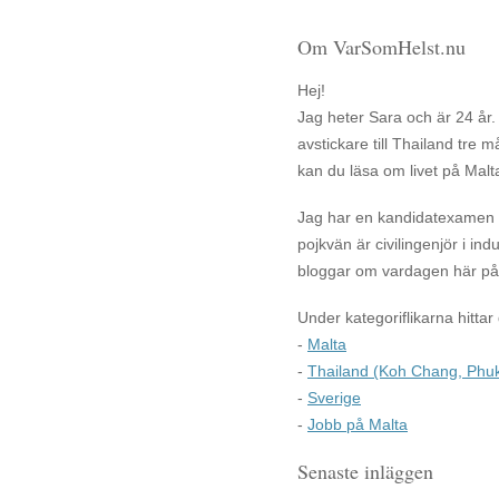
Om VarSomHelst.nu
Hej!
Jag heter Sara och är 24 år.
avstickare till Thailand tr
kan du läsa om livet på Malt
Jag har en kandidatexamen i 
pojkvän är civilingenjör i in
bloggar om vardagen här på 
Under kategoriflikarna hittar
-
Malta
-
Thailand (Koh Chang, Phuk
-
Sverige
-
Jobb på Malta
Senaste inläggen