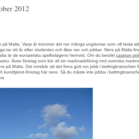
ober 2012
obb på Malta. Varje år kommer det ner många ungdomar som vill testa at
ga tar ett år efter studenten och åker ner och jobbar. Nere på Malta fi
 Malta är de europeiska spelbolagens hemvist. Om du besökt
casinon onl
casino. Även företag som kör all sin marknadsföring mot svenska mark
re på Malta. Det innebär att det finns gott om jobb i bettingbranschen f
ch kundtjänst-företag här nere. Så du måste inte jobba i bettingbransch
ka.