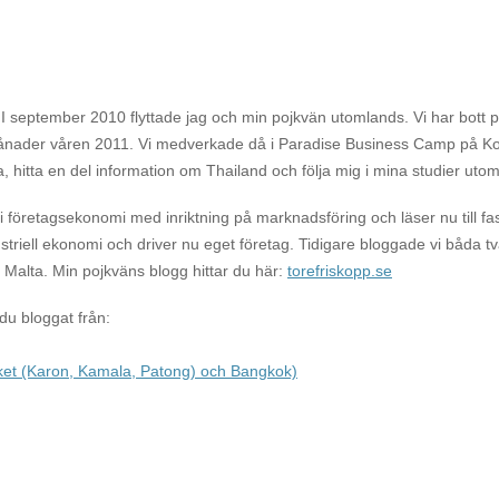
 I september 2010 flyttade jag och min pojkvän utomlands. Vi har bott p
e månader våren 2011. Vi medverkade då i Paradise Business Camp på K
a, hitta en del information om Thailand och följa mig i mina studier uto
företagsekonomi med inriktning på marknadsföring och läser nu till fa
dustriell ekonomi och driver nu eget företag. Tidigare bloggade vi båda 
Malta. Min pojkväns blogg hittar du här:
torefriskopp.se
 du bloggat från:
et (Karon, Kamala, Patong) och Bangkok)