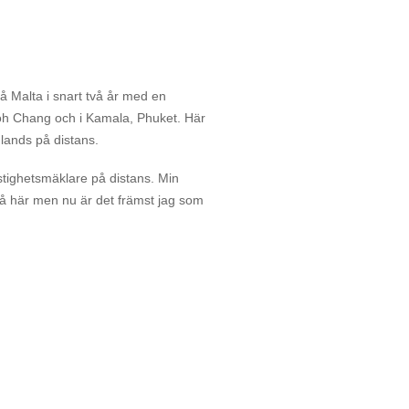
å Malta i snart två år med en
oh Chang och i Kamala, Phuket. Här
mlands på distans.
stighetsmäklare på distans. Min
två här men nu är det främst jag som