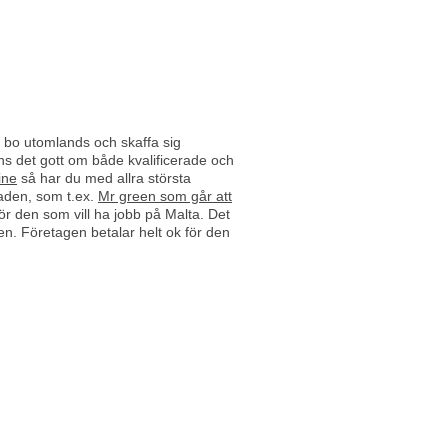
t bo utomlands och skaffa sig
nns det gott om både kvalificerade och
ine
så har du med allra största
naden, som t.ex.
Mr green som går att
ör den som vill ha jobb på Malta. Det
en. Företagen betalar helt ok för den