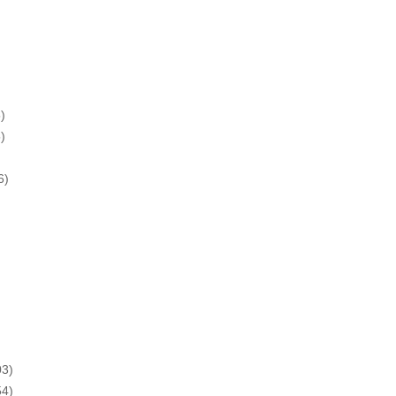
)
)
6)
3)
4)