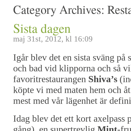
Category Archives:
Rest
Sista dagen
maj 31st, 2012, kl 16:09
Igår blev det en sista sväng på
och bad vid klipporna och så vil
favoritrestaurangen
Shiva’s
(in
köpte vi med maten hem och åt ut
mest med vår lägenhet är defini
Idag blev det ett kort axelpass 
gång), en supertrevlig
Mint
-fr