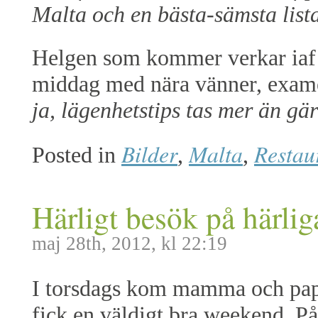
Malta och en bästa-sämsta lista 
Helgen som kommer verkar iaf bl
middag med nära vänner, exame
ja, lägenhetstips tas mer än gä
Bilder
Malta
Restau
Posted in
,
,
Härligt besök på härli
maj 28th, 2012, kl 22:19
I torsdags kom mamma och pappa
fick en väldigt bra weekend. P