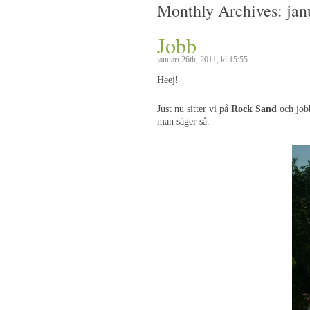
Monthly Archives:
jan
Jobb
januari 26th, 2011, kl 15:55
Heej!
Just nu sitter vi på
Rock Sand
och jobb
man säger så.