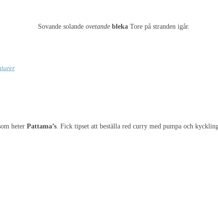
Sovande solande
ovetande
bleka
Tore på stranden igår.
tarer
 som heter
Pattama’s
. Fick tipset att beställa red curry med pumpa och kyckling