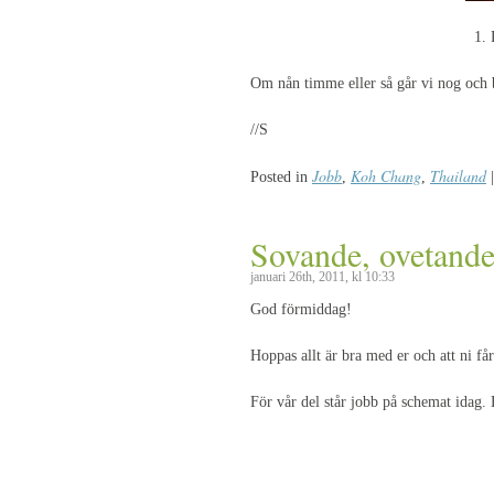
1. 
Om nån timme eller så går vi nog och 
//S
Jobb
Koh Chang
Thailand
Posted in
,
,
|
Sovande, ovetande
januari 26th, 2011, kl 10:33
God förmiddag!
Hoppas allt är bra med er och att ni får
För vår del står jobb på schemat idag.