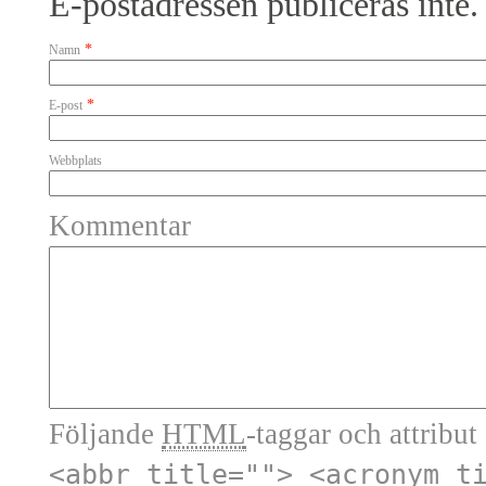
E-postadressen publiceras inte.
*
Namn
*
E-post
Webbplats
Kommentar
Följande
HTML
-taggar och attribut 
<abbr title=""> <acronym t