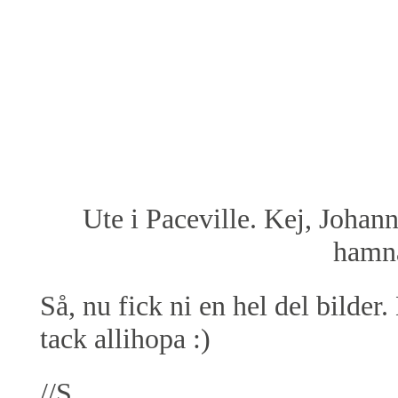
Ute i Paceville. Kej, Johan
hamnat
Så, nu fick ni en hel del bilder
tack allihopa :)
//S