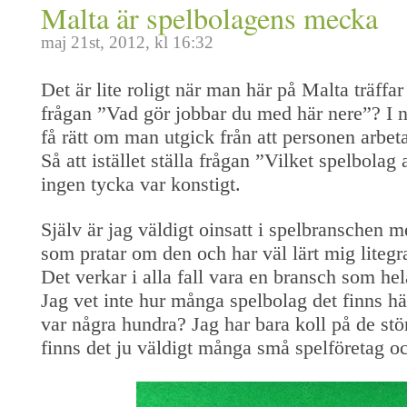
Malta är spelbolagens mecka
maj 21st, 2012, kl 16:32
Det är lite roligt när man här på Malta träffa
frågan ”Vad gör jobbar du med här nere”? I ni
få rätt om man utgick från att personen arbe
Så att istället ställa frågan ”Vilket spelbolag
ingen tycka var konstigt.
Själv är jag väldigt oinsatt i spelbranschen me
som pratar om den och har väl lärt mig litegra
Det verkar i alla fall vara en bransch som hel
Jag vet inte hur många spelbolag det finns h
var några hundra? Jag har bara koll på de st
finns det ju väldigt många små spelföretag o