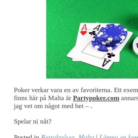
Poker verkar vara en av favoriterna. Ett exe
finns här på Malta är
Partypoker.com
annars
jag vet om något med bet – .
Spelar ni nåt?
Betraktelser
Malta
Lämna en ko
Posted in
,
|