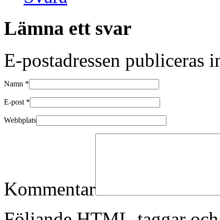
Lämna ett svar
E-postadressen publiceras in
Namn
*
E-post
*
Webbplats
Kommentar
Följande
HTML
-taggar och 