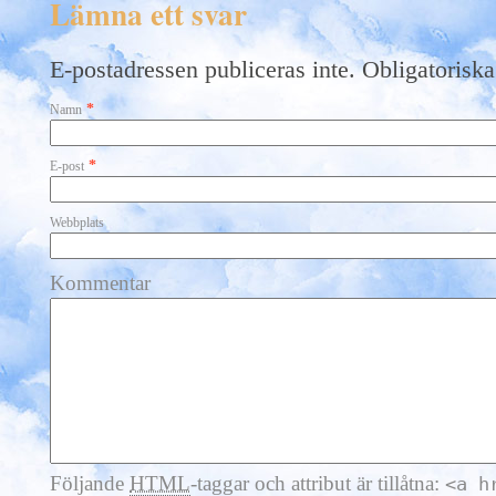
Lämna ett svar
E-postadressen publiceras inte. Obligatoriska
*
Namn
*
E-post
Webbplats
Kommentar
Följande
HTML
-taggar och attribut är tillåtna:
<a h