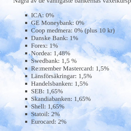
Några av de vanligaste bankernas växelkursp
ICA: 0%
GE Moneybank: 0%
Coop medmera: 0% (plus 10 kr)
Danske Bank: 1%
Forex: 1%
Nordea: 1,48%
Swedbank: 1,5 %
Re:member Mastercard: 1,5%
Länsförsäkringar: 1,5%
Handelsbanken: 1,5%
SEB: 1,65%
Skandiabanken: 1,65%
Shell: 1,65%
Statoil: 2%
Eurocard: 2%