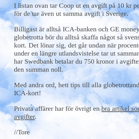
I listan ovan tar Coop ut en avgift på 10 kr p
för de tar även ut samma avgift i Sverige.
Billigast är alltså ICA-banken och GE mone
globetrotta bör du alltså skaffa något så sve
kort. Det lönar sig, det går undan när proce
under en längre utlandsvistelse tar ut samma
har Swedbank betalar du 750 kronor i avgift
den summan noll.
Med andra ord, hett tips till alla globetrotta
ICA-kort!
Privata affärer har för övrigt en
bra artikel so
avgifter
.
//Tore