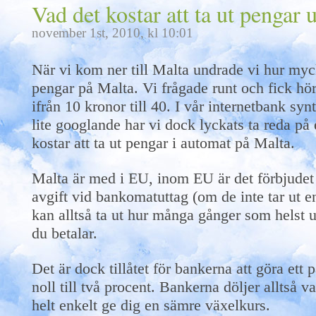
Vad det kostar att ta ut pengar
november 1st, 2010, kl 10:01
När vi kom ner till Malta undrade vi hur mycke
pengar på Malta. Vi frågade runt och fick hör
ifrån 10 kronor till 40. I vår internetbank sy
lite googlande har vi dock lyckats ta reda på
kostar att ta ut pengar i automat på Malta.
Malta är med i EU, inom EU är det förbjudet 
avgift vid bankomatuttag (om de inte tar ut e
kan alltså ta ut hur många gånger som helst u
du betalar.
Det är dock tillåtet för bankerna att göra ett
noll till två procent. Bankerna döljer alltså 
helt enkelt ge dig en sämre växelkurs.