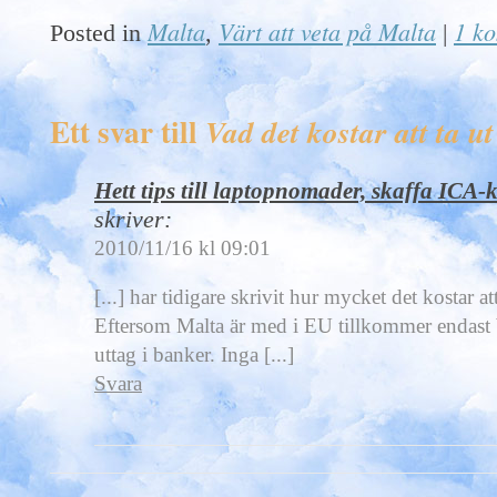
Malta
Värt att veta på Malta
1 k
Posted in
,
|
Ett svar till
Vad det kostar att ta 
Hett tips till laptopnomader, skaffa ICA-k
skriver:
2010/11/16 kl 09:01
[...] har tidigare skrivit hur mycket det kostar a
Eftersom Malta är med i EU tillkommer endast 
uttag i banker. Inga [...]
Svara