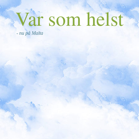
Var som helst
- nu på Malta