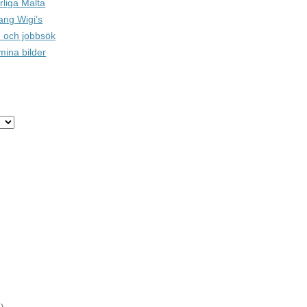
rliga Malta
ang Wigi’s
 och jobbsök
mina bilder
)