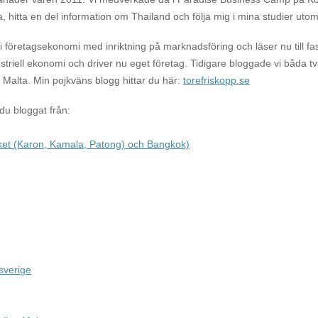
a, hitta en del information om Thailand och följa mig i mina studier uto
företagsekonomi med inriktning på marknadsföring och läser nu till fa
dustriell ekonomi och driver nu eget företag. Tidigare bloggade vi båda 
Malta. Min pojkväns blogg hittar du här:
torefriskopp.se
 du bloggat från:
et (Karon, Kamala, Patong) och Bangkok)
sverige