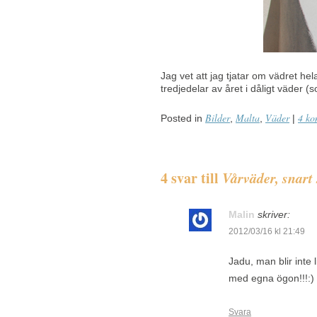
Jag vet att jag tjatar om vädret hel
tredjedelar av året i dåligt väder (
Bilder
Malta
Väder
4 ko
Posted in
,
,
|
4 svar till
Vårväder, snar
Malin
skriver:
2012/03/16 kl 21:49
Jadu, man blir inte 
med egna ögon!!!:)
Svara