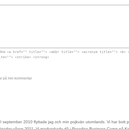
åtna:
<a href="" title=""> <abbr title=""> <acronym title=""> <b> 
ite=""> <strike> <strong>
arar på min kommentar
 I september 2010 flyttade jag och min pojkvän utomlands. Vi har bott p
e månader våren 2011. Vi medverkade då i Paradise Business Camp på K