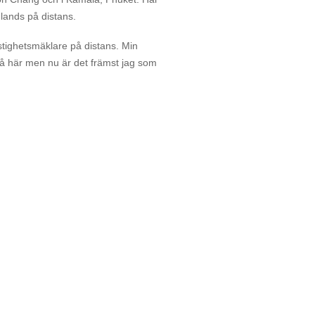
mlands på distans.
stighetsmäklare på distans. Min
två här men nu är det främst jag som