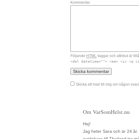
Kommentar
Följande
HTML
-taggar och attribut är till
<del datetime=""> <em> <i> <q c
Skicka ett mail till mig om någon sv
Om VarSomHelst.nu
Hej!
Jag heter Sara och är 24 år.
avstickare till Thailand tr