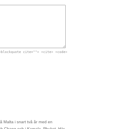
<blockquote cite=""> <cite> <code>
å Malta i snart två år med en
oh Chang och i Kamala, Phuket. Här