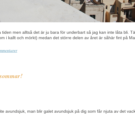
a tiden men alltså det är ju bara för underbart så jag kan inte låta bli. 
som i kallt och mörkt) medan det större delen av året är såhär fint på Ma
mmentarer
t sommar!
lite avundsjuk, man blir galet avundsjuk på dig som får njuta av det vackr