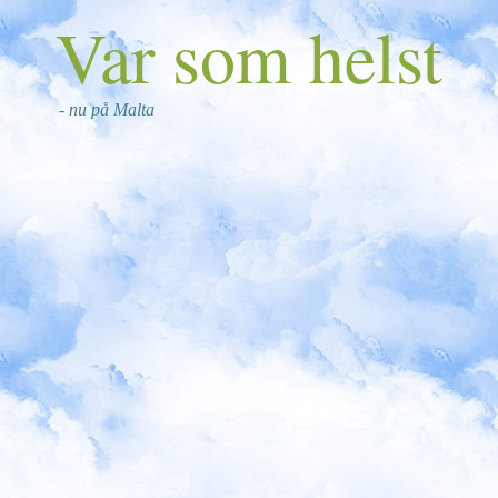
Var som helst
- nu på Malta