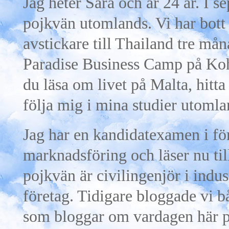
Jag heter Sara och är 24 år. I 
pojkvän utomlands. Vi har bott 
avstickare till Thailand tre må
Paradise Business Camp på Ko
du läsa om livet på Malta, hitt
följa mig i mina studier utomla
Jag har en kandidatexamen i f
marknadsföring och läser nu til
pojkvän är civilingenjör i indu
företag. Tidigare bloggade vi b
som bloggar om vardagen här p