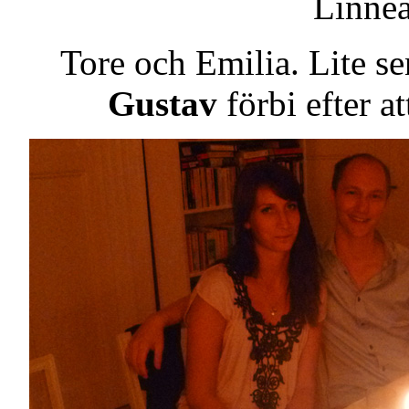
Linnea
Tore och Emilia. Lite s
Gustav
förbi efter at