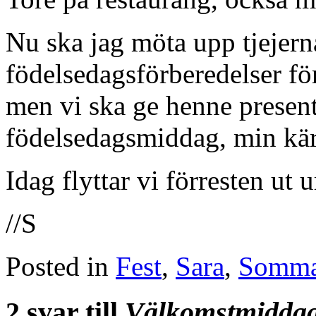
Nu ska jag möta upp tjejerna
födelsedagsförberedelser f
men vi ska ge henne present
födelsedagsmiddag, min kä
Idag flyttar vi förresten ut 
//S
Posted in
Fest
,
Sara
,
Somma
2 svar till
Välkomstmiddag