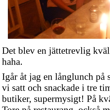
Det blev en jättetrevlig kvä
haha.
Igår åt jag en långlunch på
vi satt och snackade i tre ti
butiker, supermysigt! På kv
Tore på restaurang, också my