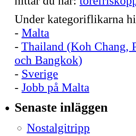
hittar du här:
torefriskop
Under kategoriflikarna hi
-
Malta
-
Thailand (Koh Chang, 
och Bangkok)
-
Sverige
-
Jobb på Malta
Senaste inläggen
Nostalgitripp