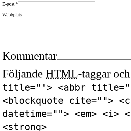
E-post
*
Webbplats
Kommentar
Följande
HTML
-taggar och 
title=""> <abbr title="
<blockquote cite=""> <c
datetime=""> <em> <i> <
<strong>