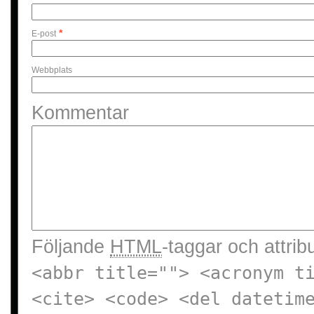
*
E-post
Webbplats
Kommentar
Följande
HTML
-taggar och attribu
<abbr title=""> <acronym t
<cite> <code> <del datetim