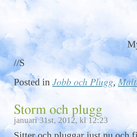
My
//S
Jobb och Plugg
Malt
Posted in
,
Storm och plugg
januari 31st, 2012, kl 12:23
Sitter och pluggar just nu och fi