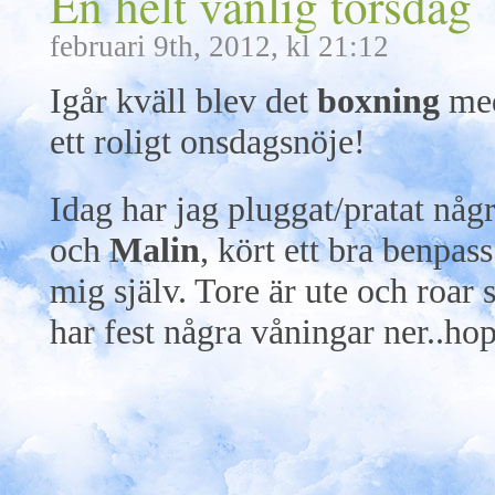
En helt vanlig torsdag
februari 9th, 2012, kl 21:12
Igår kväll blev det
boxning
me
ett roligt onsdagsnöje!
Idag har jag pluggat/pratat nå
och
Malin
, kört ett bra benpas
mig själv. Tore är ute och roar 
har fest några våningar ner..hop