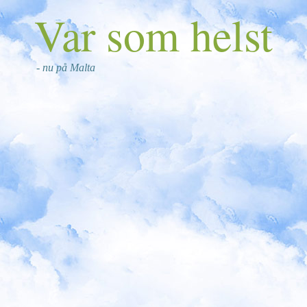
Var som helst
- nu på Malta