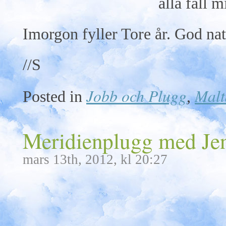
alla fall m
Imorgon fyller Tore år. God nat
//S
Jobb och Plugg
Malt
Posted in
,
Meridienplugg med Je
mars 13th, 2012, kl 20:27