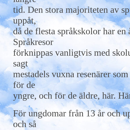
tid. Den stora majoriteten av sp
uppåt,
då de flesta språkskolor har en 
Språkresor
förknippas vanligtvis med sko
sagt
mestadels vuxna resenärer som
för de
yngre, och för de äldre, här. H
För ungdomar från 13 år och up
och så