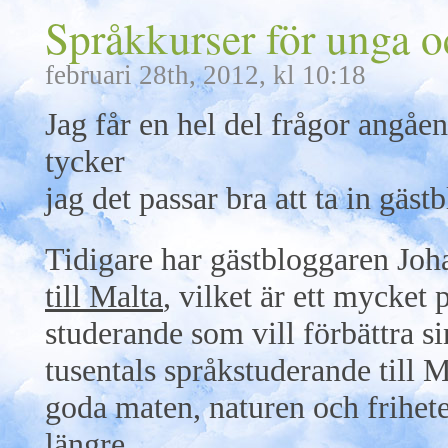
Språkkurser för unga 
februari 28th, 2012, kl 10:18
Jag får en hel del frågor angåe
tycker
jag det passar bra att ta in gä
Tidigare har gästbloggaren Joh
till Malta
, vilket är ett mycket 
studerande som vill förbättra 
tusentals språkstuderande till M
goda maten, naturen och frihete
längre