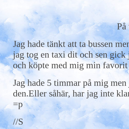
På
Jag hade tänkt att ta bussen me
jag tog en taxi dit och sen gic
och köpte med mig min favorit
Jag hade 5 timmar på mig men j
den.Eller såhär, har jag inte kla
=p
//S