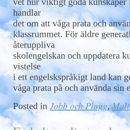
vet hur viktigt goda kunskaper 
handlar
det om att våga prata och använ
klassrummet. För äldre generat
återuppliva
skolengelskan och uppdatera ku
vistelse
i ett engelskspråkigt land kan g
våga prata på och använda sin 
Jobb och Plugg
Malt
Posted in
,