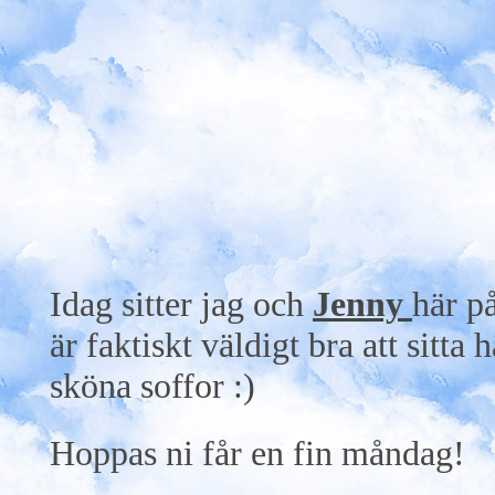
Idag sitter jag och
Jenny
här p
är faktiskt väldigt bra att sitta 
sköna soffor :)
Hoppas ni får en fin måndag!