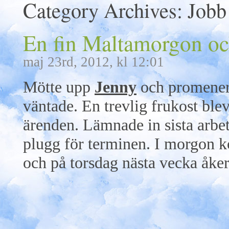
Category Archives:
Jobb
En fin Maltamorgon oc
maj 23rd, 2012, kl 12:01
Mötte upp
Jenny
och promener
väntade. En trevlig frukost blev 
ärenden. Lämnade in sista arbete
plugg för terminen. I morgon k
och på torsdag nästa vecka åker 