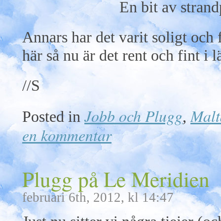
En bit av strand
Annars har det varit soligt och 
här så nu är det rent och fint i
//S
Jobb och Plugg
Malt
Posted in
,
en kommentar
Plugg på Le Meridien
februari 6th, 2012, kl 14:47