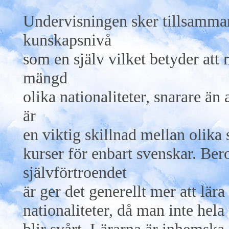
Undervisningen sker tillsamma
kunskapsnivå
som en själv vilket betyder att
mängd
olika nationaliteter, snarare än
är
en viktig skillnad mellan olika
kurser för enbart svenskar. Ber
självförtroendet
är ger det generellt mer att lä
nationaliteter, då man inte hela 