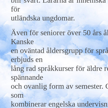
blir svårt. Lärarna är inhemska
för
utländska ungdomar.
Även för seniorer över 50 års ål
Kanske
en oväntad åldersgrupp för spr
erbjuds en
lång rad språkkurser för äldre r
spännande
och ovanlig form av semester. 
som
kombinerar engelska undervisn