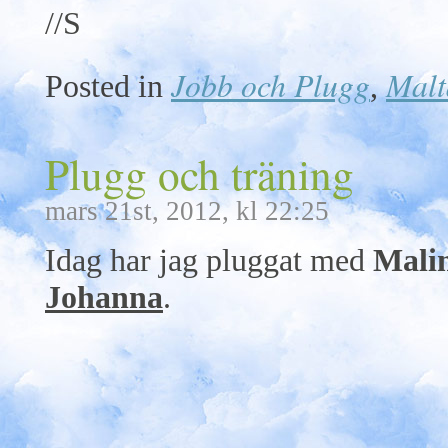
//S
Jobb och Plugg
Malt
Posted in
,
Plugg och träning
mars 21st, 2012, kl 22:25
Idag har jag pluggat med
Mali
Johanna
.