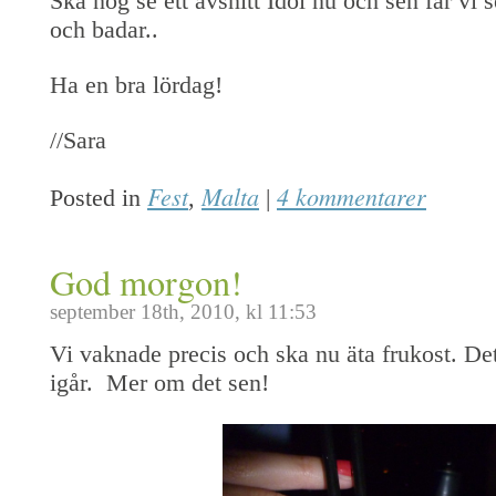
Ska nog se ett avsnitt Idol nu och sen får vi 
och badar..
Ha en bra lördag!
//Sara
Fest
Malta
4 kommentarer
Posted in
,
|
God morgon!
september 18th, 2010, kl 11:53
Vi vaknade precis och ska nu äta frukost. Det
igår. Mer om det sen!