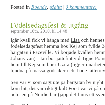
Boende
Malta
3 kommentarer
Posted in
,
|
Födelsedagsfest & utgång
september 18th, 2010, kl 14:48
Igår kväll fick vi hänga med
Lisa
och hennes
födelsedagsfest hemma hos Kej som fyllde 24.
bargatan i Paceville. Vi började kvällen he
Johans vän). Han bor jättefint vid Tigne Poin
hem till Kej som bor i Gzira (ligger i närhete
bjudna på massa godsaker och hade jättetrev
Sen var vi som sagt ute på bargatan by night 
kom hit, det var riktigt kul! Först var vi på 
och sen på Nordic bar (japp det finns ett sve