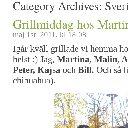
Category Archives:
Sver
Grillmiddag hos Marti
maj 1st, 2011, kl 18:08
Igår kväll grillade vi hemma h
helst :) Jag,
Martina, Malin, An
Peter, Kajsa
och
Bill.
Och så l
chihuahua)
.