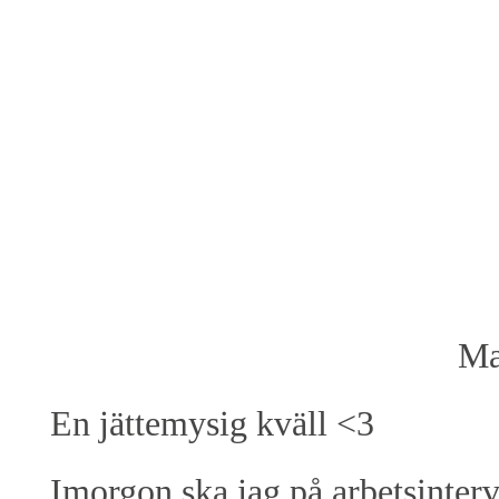
Ma
En jättemysig kväll <3
Imorgon ska jag på arbetsinterv