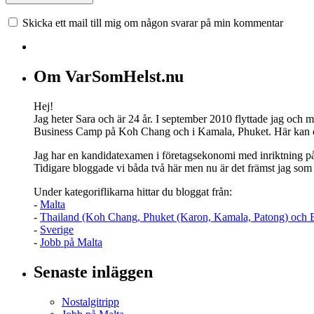
Skicka ett mail till mig om någon svarar på min kommentar
Om VarSomHelst.nu
Hej!
Jag heter Sara och är 24 år. I september 2010 flyttade jag och 
Business Camp på Koh Chang och i Kamala, Phuket. Här kan du l
Jag har en kandidatexamen i företagsekonomi med inriktning på m
Tidigare bloggade vi båda två här men nu är det främst jag so
Under kategoriflikarna hittar du bloggat från:
-
Malta
-
Thailand (Koh Chang, Phuket (Karon, Kamala, Patong) och
-
Sverige
-
Jobb på Malta
Senaste inläggen
Nostalgitripp