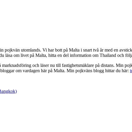
min pojkvän utomlands. Vi har bott på Malta i snart två år med en avsti
äsa om livet på Malta, hitta en del information om Thailand och följa
arknadsföring och läser nu till fastighetsmäklare på distans. Min pojkv
m bloggar om vardagen här på Malta. Min pojkväns blogg hittar du här:
t
 Bangkok)