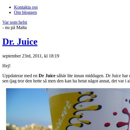
Kontakta oss
Om bloggen
Var som helst
- nu på Malta
Dr. Juice
september 23rd, 2011, kl 18:19
Hej!
Uppdaterar med en
Dr Juice
såhär lite innan middagen. Dr Juice har 
sen
(jag tror den hette så men den kan ha hetat något annat, det var i