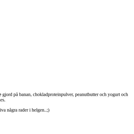
e
gjord på banan, chokladproteinpulver, peanutbutter och yogurt och
es.
va några rader i helgen..;)