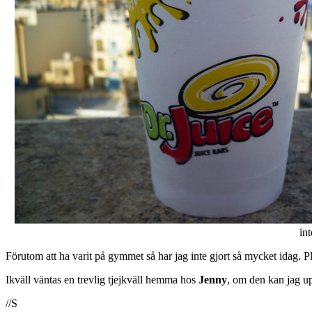
in
Förutom att ha varit på gymmet så har jag inte gjort så mycket idag. Pl
Ikväll väntas en trevlig tjejkväll hemma hos
Jenny
, om den kan jag u
//S