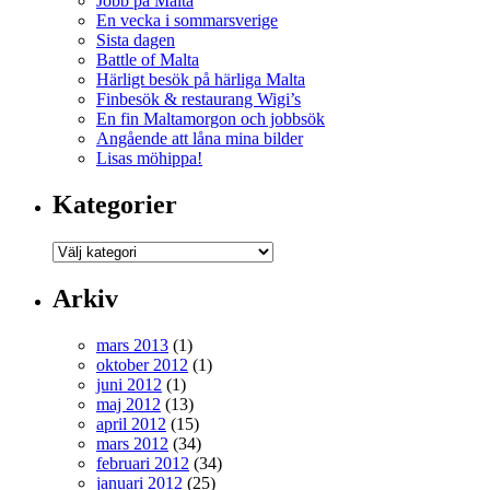
Jobb på Malta
En vecka i sommarsverige
Sista dagen
Battle of Malta
Härligt besök på härliga Malta
Finbesök & restaurang Wigi’s
En fin Maltamorgon och jobbsök
Angående att låna mina bilder
Lisas möhippa!
Kategorier
Arkiv
mars 2013
(1)
oktober 2012
(1)
juni 2012
(1)
maj 2012
(13)
april 2012
(15)
mars 2012
(34)
februari 2012
(34)
januari 2012
(25)