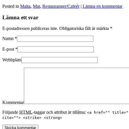
Posted in
Malta
,
Mat
,
Restauranger/Cafeér
|
Lämna en kommentar
Lämna ett svar
E-postadressen publiceras inte. Obligatoriska fält är märkta
*
Namn
*
E-post
*
Webbplats
Kommentar
Följande
HTML
-taggar och attribut är tillåtna:
<a href="" title="
cite=""> <strike> <strong>