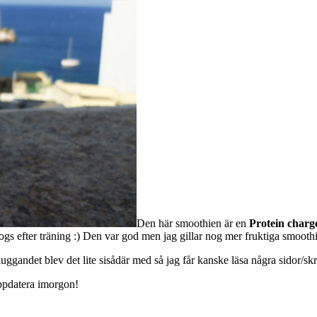
Den här smoothien är en
Protein charg
togs efter träning :) Den var god men jag gillar nog mer fruktiga smoothi
uggandet blev det lite sisådär med så jag får kanske läsa några sidor/skri
ppdatera imorgon!