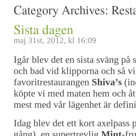
Category Archives:
Rest
Sista dagen
maj 31st, 2012, kl 16:09
Igår blev det en sista sväng på
och bad vid klipporna och så vil
favoritrestaurangen
Shiva’s
(in
köpte vi med maten hem och åt ut
mest med vår lägenhet är defini
Idag blev det ett kort axelpass 
gång), en supertrevlig
Mint
-fr