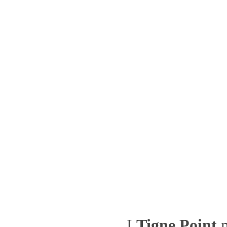
I
Tigne Point
m