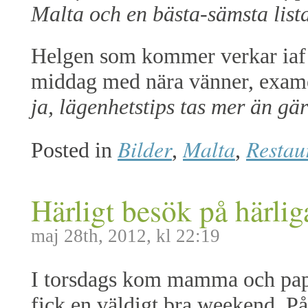
Malta och en bästa-sämsta lista 
Helgen som kommer verkar iaf bl
middag med nära vänner, exame
ja, lägenhetstips tas mer än gä
Bilder
Malta
Restau
Posted in
,
,
Härligt besök på härli
maj 28th, 2012, kl 22:19
I torsdags kom mamma och pappa
fick en väldigt bra weekend. P