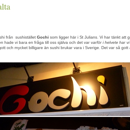
lta
ushi från sushistället
Gochi
som ligger här i St Julians. Vi har tänkt at
ten hade vi bara en fråga till oss själva och det var v
arför i helvete har v
gott och mycket billigare än sushi brukar vara i Sverige. Det var så gott 