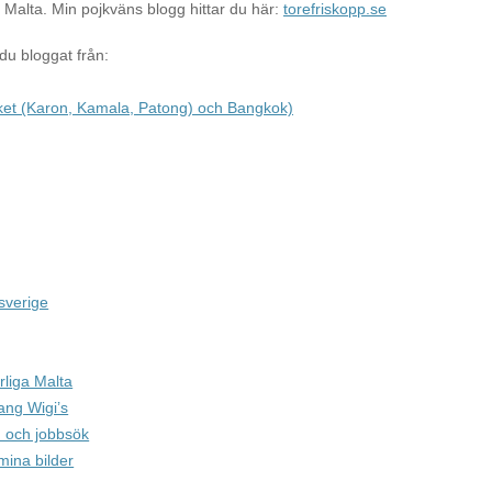
Malta. Min pojkväns blogg hittar du här:
torefriskopp.se
 du bloggat från:
et (Karon, Kamala, Patong) och Bangkok)
sverige
rliga Malta
ang Wigi’s
 och jobbsök
mina bilder