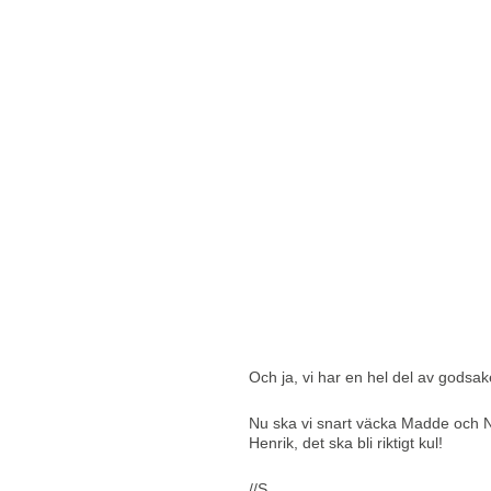
Och ja, vi har en hel del av godsa
Nu ska vi snart väcka Madde och Natt
Henrik, det ska bli riktigt kul!
//S