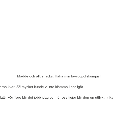
Madde och allt snacks. Haha min favvogodiskompis!
kerna kvar.
Så
mycket kunde vi inte klämma i oss igår.
i. För Tore blir det jobb idag och för oss tjejer blir den en utflykt ;) Ik