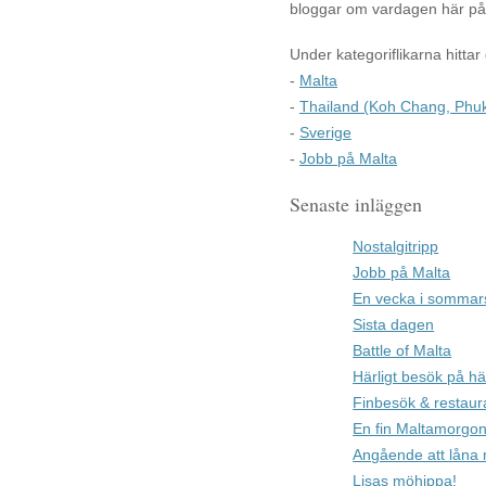
bloggar om vardagen här på 
Under kategoriflikarna hittar
-
Malta
-
Thailand (Koh Chang, Phuk
-
Sverige
-
Jobb på Malta
Senaste inläggen
Nostalgitripp
Jobb på Malta
En vecka i sommar
Sista dagen
Battle of Malta
Härligt besök på hä
Finbesök & restaur
En fin Maltamorgon
Angående att låna 
Lisas möhippa!