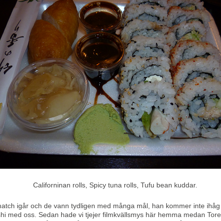
Californinan rolls, Spicy tuna rolls, Tufu bean kuddar.
smatch igår och de vann tydligen med många mål, han kommer inte ihå
i med oss. Sedan hade vi tjejer filmkvällsmys här hemma medan Tore gick