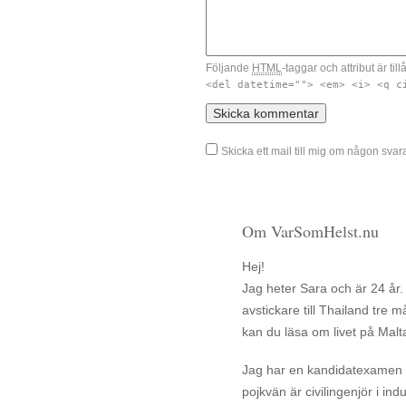
Följande
HTML
-taggar och attribut är till
<del datetime=""> <em> <i> <q c
Skicka ett mail till mig om någon sv
Om VarSomHelst.nu
Hej!
Jag heter Sara och är 24 år.
avstickare till Thailand tr
kan du läsa om livet på Malt
Jag har en kandidatexamen i 
pojkvän är civilingenjör i in