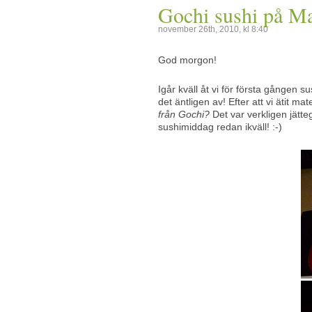
Gochi sushi på Ma
november 26th, 2010, kl 8:40
God morgon!
Igår kväll åt vi för första gången s
det äntligen av! Efter att vi ätit ma
från Gochi?
Det var verkligen jätte
sushimiddag redan ikväll! :-)