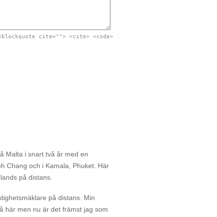
<blockquote cite=""> <cite> <code>
å Malta i snart två år med en
oh Chang och i Kamala, Phuket. Här
mlands på distans.
stighetsmäklare på distans. Min
två här men nu är det främst jag som