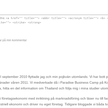
åtna:
<a href="" title=""> <abbr title=""> <acronym title=""> <b> 
ite=""> <strike> <strong>
arar på min kommentar
 I september 2010 flyttade jag och min pojkvän utomlands. Vi har bott p
e månader våren 2011. Vi medverkade då i Paradise Business Camp på K
a, hitta en del information om Thailand och följa mig i mina studier uto
företagsekonomi med inriktning på marknadsföring och läser nu till fa
dustriell ekonomi och driver nu eget företag. Tidigare bloggade vi båda 