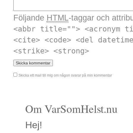
Följande
HTML
-taggar och attribu
<abbr title=""> <acronym t
<cite> <code> <del datetim
<strike> <strong>
Skicka ett mail till mig om någon svarar på min kommentar
Om VarSomHelst.nu
Hej!