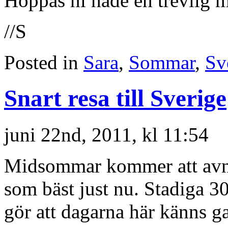
Hoppas ni hade en trevlig 
//S
Posted in
Sara
,
Sommar
,
Sv
Snart resa till Sverige
juni 22nd, 2011, kl 11:54
Midsommar kommer att avnjut
som bäst just nu. Stadiga 3
gör att dagarna här känns g