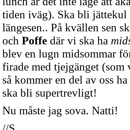
lunch är det inte läge att åka
tiden iväg). Ska bli jättekul 
längesen.. På kvällen sen s
och
Poffe
där vi ska ha
mid
blev en lugn midsommar för 
firade med tjejgänget (som v
så kommer en del av oss h
ska bli supertrevligt!
Nu måste jag sova. Natti!
//S