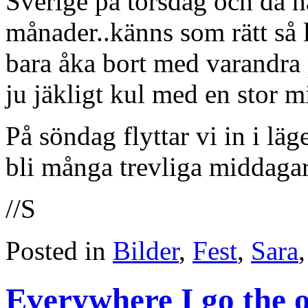
Sverige på torsdag och då ha
månader..känns som rätt så l
bara åka bort med varandra
ju jäkligt kul med en stor m
På söndag flyttar vi in i lä
bli många trevliga middagar
//S
Posted in
Bilder
,
Fest
,
Sara
Everywhere I go the on