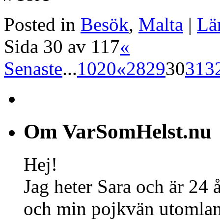
Posted in
Besök
,
Malta
|
Lä
Sida 30 av 117
«
Senaste
...
10
20
«
28
29
30
31
3
Om VarSomHelst.nu
Hej!
Jag heter Sara och är 24 
och min pojkvän utomland