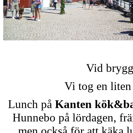
Vid brygg
Vi tog en liten 
Lunch på
Kanten kök&b
Hunnebo på lördagen, främ
men också för att käka l