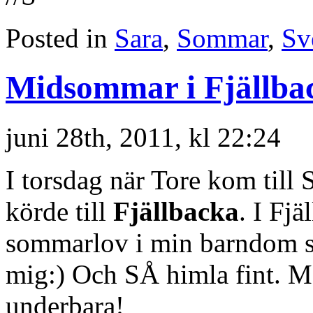
Posted in
Sara
,
Sommar
,
Sv
Midsommar i Fjällba
juni 28th, 2011, kl 22:24
I torsdag när Tore kom till S
körde till
Fjällbacka
. I Fj
sommarlov i min barndom så 
mig:) Och SÅ himla fint. Må
underbara!