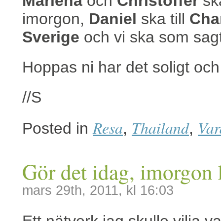
Marlena
och
Christoffer
ska
imorgon,
Daniel
ska till
Cha
Sverige
och vi ska som sagt 
Hoppas ni har det soligt och
//S
Resa
Thailand
Var
Posted in
,
,
Gör det idag, imorgon k
mars 29th, 2011, kl 16:03