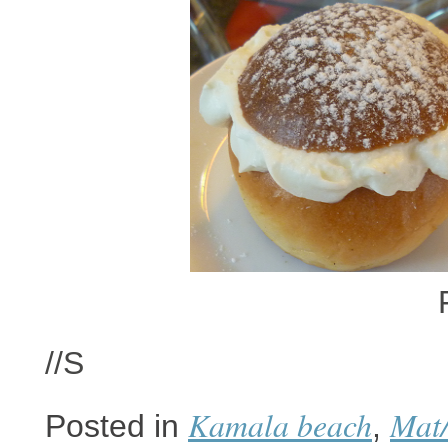
//S
Kamala beach
Mat/
Posted in
,