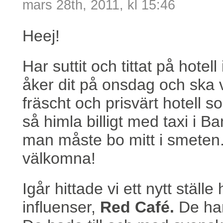
mars 28th, 2011, kl 15:46
Heej!
Har suttit och tittat på hote
åker dit på onsdag och ska va
fräscht och prisvärt hotell s
så himla billigt med taxi i 
man måste bo mitt i smeten. 
välkomna!
Igår hittade vi ett nytt stäl
influenser,
Red Café.
De har