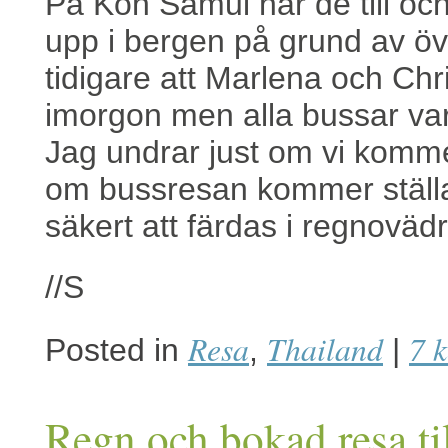
På Koh Samui har de till oc
upp i bergen på grund av ö
tidigare att Marlena och Chri
imorgon men alla bussar var
Jag undrar just om vi komme
om bussresan kommer ställa
säkert att färdas i regnoväd
//S
Resa
Thailand
7 
Posted in
,
|
Regn och bokad resa t