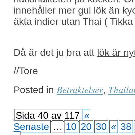
innehåller mer gul lök än ky
äkta indier utan Thai ( Tikka
Då är det ju bra att
lök är nyt
//Tore
Betraktelser
Thaila
Posted in
,
Sida 40 av 117
«
Senaste
...
10
20
30
«
38