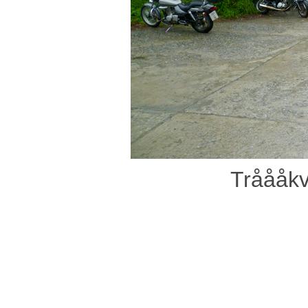
Tråååkv