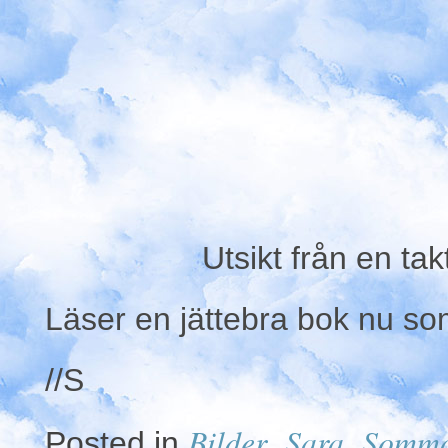
Utsikt från en ta
Läser en jättebra bok nu so
//S
Bilder
Sara
Somm
Posted in
,
,