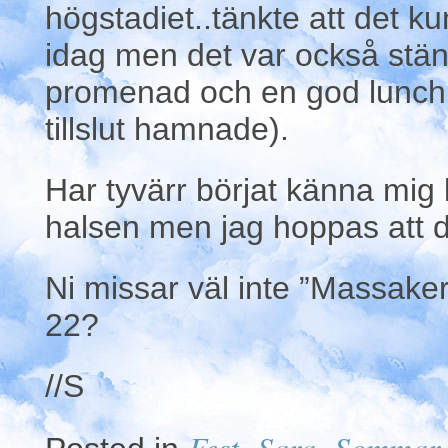
högstadiet..tänkte att det ku
idag men det var också stäng
promenad och en god lunc
tillslut hamnade).
Har tyvärr börjat känna mig l
halsen men jag hoppas att de
Ni missar väl inte ”Massaker
22?
//S
Fest
Sara
Sommar