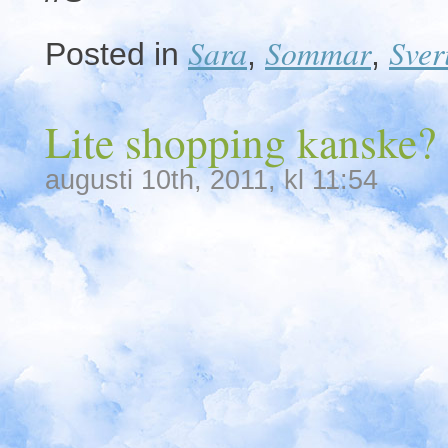
Sara
Sommar
Sver
Posted in
,
,
Lite shopping kanske?
augusti 10th, 2011, kl 11:54