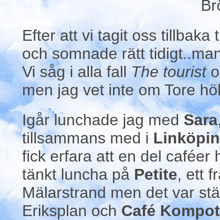
Br
Efter att vi tagit oss tillbaka 
och somnade rätt tidigt..man b
Vi såg i alla fall
The tourist
o
men jag vet inte om Tore höl
Igår lunchade jag med
Sara
tillsammans med i
Linköpi
fick erfara att en del cafée
tänkt luncha på
Petite
, ett 
Mälarstrand men det var stä
Eriksplan och
Café Kompot