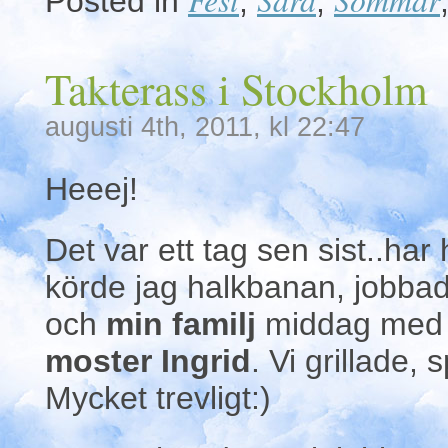
Posted in
,
,
Takterass i Stockholm
augusti 4th, 2011, kl 22:47
Heeej!
Det var ett tag sen sist..har 
körde jag halkbanan, jobbad
och
min familj
middag me
moster Ingrid
. Vi grillade,
Mycket trevligt:)