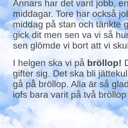
Annars har det varit jobb, e
middagar. Tore har också jobb
middag på stan och tänkte g
gick dit men sen va vi så hu
sen glömde vi bort att vi sku
I helgen ska vi på
bröllop!
D
gifter sig. Det ska bli jätteku
gå på bröllop. Alla är så gl
iofs bara varit på två bröllo