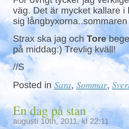
väg. Det är mycket kallare i
sig långbyxorna..sommaren ä
Strax ska jag och
Tore
bege 
på middag:) Trevlig kväll!
//S
Sara
Sommar
Sver
Posted in
,
,
En dag på stan
augusti 10th, 2011, kl 22:11