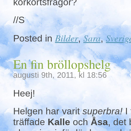
körkortsfrågor?
//S
Bilder
Sara
Sverig
Posted in
,
,
En fin bröllopshelg
augusti 9th, 2011, kl 18:56
Heej!
Helgen har varit
superbra!
I 
träffade
Kalle
och
Åsa
, det