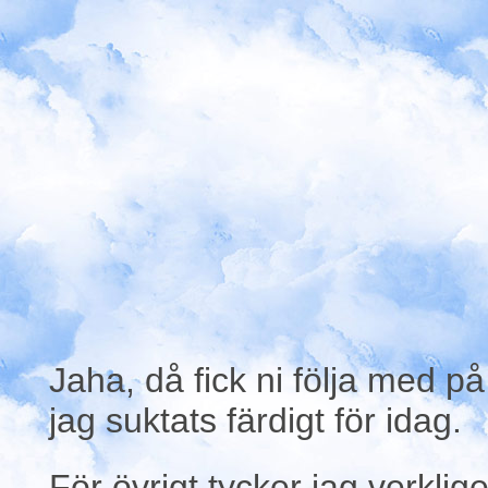
Jaha, då fick ni följa med p
jag suktats färdigt för idag.
För övrigt tycker jag verkli