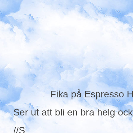
Fika på Espresso H
Ser ut att bli en bra helg ock
//S