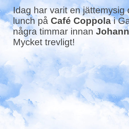
Idag har varit en jättemysig
lunch på
Café Coppola
i Ga
några timmar innan
Johan
Mycket trevligt!