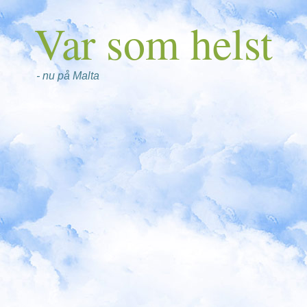
Var som helst
- nu på Malta